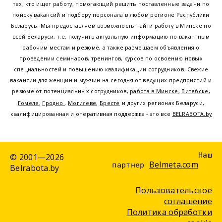
тех, кто ищет работу, помогающий решить поставленные задачи по
поиску вакансий и подбору персонала в любом регионе Республики
Беларусь. Мы предоставляем возможность найти работу в Минске по
всей Беларуси, т.е. получить актуальную информацию по вакантным
рабочим местам и резюме, а также размещаем объявления о
проведении семинаров, тренингов, курсов по освоению новых
специальностей и повышению квалификации сотрудников. Свежие
вакансии для женщин и мужчин на сегодня от ведущих предприятий и
резюме от потенциальных сотрудников,
работа в Минске
,
Витебске
,
Гомеле
,
Гродно
,
Могилеве
,
Бресте
и других регионах Беларуси,
квалифицированная и оперативная поддержка - это все
BELRABOTA.by
Наш
© 2001—2026
Belmeta.com
партнер
Belrabota.by
Пользовательское
соглашение
Политика обработки