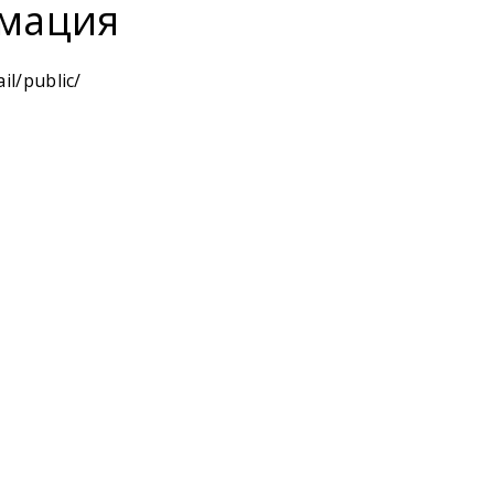
мация
il/public/