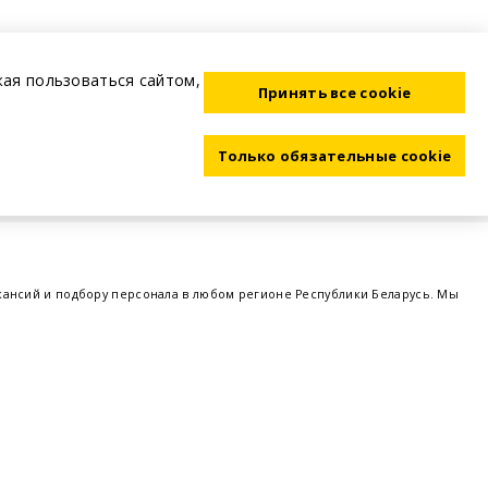
жая пользоваться сайтом,
Принять все cookie
Только обязательные cookie
акансий и подбору персонала в любом регионе Республики Беларусь. Мы
ме, а также размещаем объявления о проведении семинаров, тренингов,
 предприятий и резюме от потенциальных сотрудников,
работа в Минске
,
 поддержка - это все
BELRABOTA.by
om
Пользовательское соглашение
Политика обработки cookie