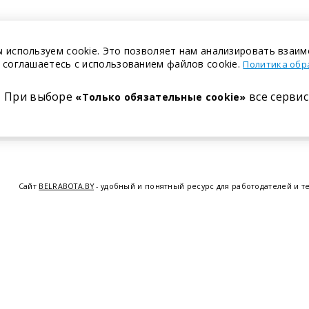
 используем cookie. Это позволяет нам анализировать взаим
 соглашаетесь с использованием файлов cookie.
Политика обр
При выборе
все сервис
«Только обязательные cookie»
Сайт
BELRABOTA.BY
- удобный и понятный ресурс для работодателей и т
предоставляем возможность найти работу в Минске по всей Беларуси, 
курсов по освоению новых специальностей и повышению квалификации с
Витебске
,
Гомеле
,
Гродно
,
Могил
© 2001—2026 Belrabota.by