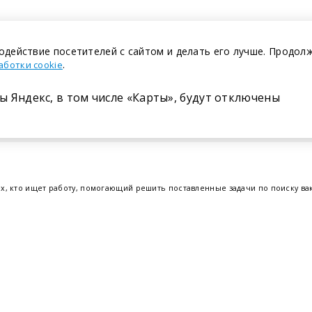
одействие посетителей с сайтом и делать его лучше. Продол
.
аботки cookie
ы Яндекс, в том числе «Карты», будут отключены
Размещение в газете
ех, кто ищет работу, помогающий решить поставленные задачи по поиску в
т.е. получить актуальную информацию по вакантным рабочим местам и резю
отрудников. Свежие вакансии для женщин и мужчин на сегодня от ведущих
еве
,
Бресте
и других регионах Беларуси, квалифицированная и оперативная
Belmeta.c
Наш партнер