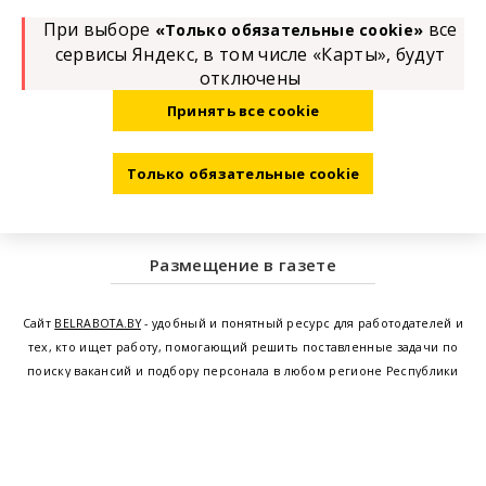
При выборе
все
«Только обязательные cookie»
сервисы Яндекс, в том числе «Карты», будут
отключены
Принять все cookie
Только обязательные cookie
Размещение в газете
Сайт
BELRABOTA.BY
- удобный и понятный ресурс для работодателей и
тех, кто ищет работу, помогающий решить поставленные задачи по
поиску вакансий и подбору персонала в любом регионе Республики
Беларусь. Мы предоставляем возможность найти работу в Минске по
всей Беларуси, т.е. получить актуальную информацию по вакантным
рабочим местам и резюме, а также размещаем объявления о
проведении семинаров, тренингов, курсов по освоению новых