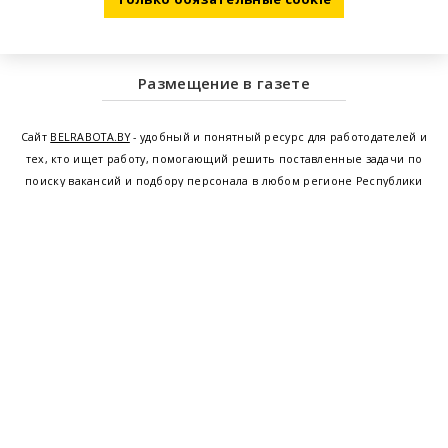
Размещение в газете
Сайт
BELRABOTA.BY
- удобный и понятный ресурс для работодателей и
тех, кто ищет работу, помогающий решить поставленные задачи по
поиску вакансий и подбору персонала в любом регионе Республики
Беларусь. Мы предоставляем возможность найти работу в Минске по
всей Беларуси, т.е. получить актуальную информацию по вакантным
рабочим местам и резюме, а также размещаем объявления о
проведении семинаров, тренингов, курсов по освоению новых
специальностей и повышению квалификации сотрудников. Свежие
вакансии для женщин и мужчин на сегодня от ведущих предприятий и
резюме от потенциальных сотрудников,
работа в Минске
,
Витебске
,
Гомеле
,
Гродно
,
Могилеве
,
Бресте
и других регионах Беларуси,
квалифицированная и оперативная поддержка - это все
BELRABOTA.by