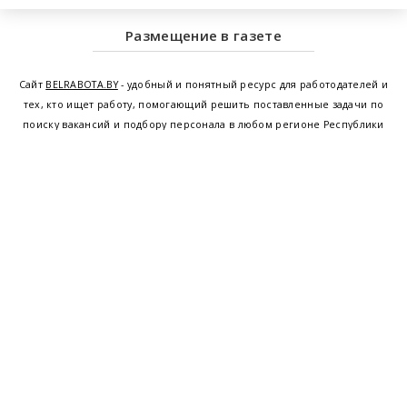
Размещение в газете
Сайт
BELRABOTA.BY
- удобный и понятный ресурс для работодателей и
тех, кто ищет работу, помогающий решить поставленные задачи по
поиску вакансий и подбору персонала в любом регионе Республики
Беларусь. Мы предоставляем возможность найти работу в Минске по
всей Беларуси, т.е. получить актуальную информацию по вакантным
рабочим местам и резюме, а также размещаем объявления о
проведении семинаров, тренингов, курсов по освоению новых
специальностей и повышению квалификации сотрудников. Свежие
вакансии для женщин и мужчин на сегодня от ведущих предприятий и
резюме от потенциальных сотрудников,
работа в Минске
,
Витебске
,
Гомеле
,
Гродно
,
Могилеве
,
Бресте
и других регионах Беларуси,
квалифицированная и оперативная поддержка - это все
BELRABOTA.by
Наш
© 2001—2026
Belmeta.com
партнер
Belrabota.by