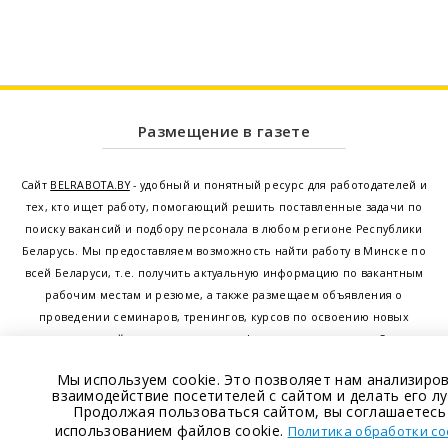
Размещение в газете
Сайт
BELRABOTA.BY
- удобный и понятный ресурс для работодателей и
тех, кто ищет работу, помогающий решить поставленные задачи по
поиску вакансий и подбору персонала в любом регионе Республики
Беларусь. Мы предоставляем возможность найти работу в Минске по
всей Беларуси, т.е. получить актуальную информацию по вакантным
рабочим местам и резюме, а также размещаем объявления о
проведении семинаров, тренингов, курсов по освоению новых
специальностей и повышению квалификации сотрудников. Свежие
вакансии для женщин и мужчин на сегодня от ведущих предприятий и
Мы используем cookie. Это позволяет нам анализиро
резюме от потенциальных сотрудников,
работа в Минске
,
Витебске
,
взаимодействие посетителей с сайтом и делать его лу
Гомеле
,
Гродно
,
Могилеве
,
Бресте
и других регионах Беларуси,
Продолжая пользоваться сайтом, вы соглашаетесь
использованием файлов cookie.
квалифицированная и оперативная поддержка - это все
Политика обработки co
BELRABOTA.by