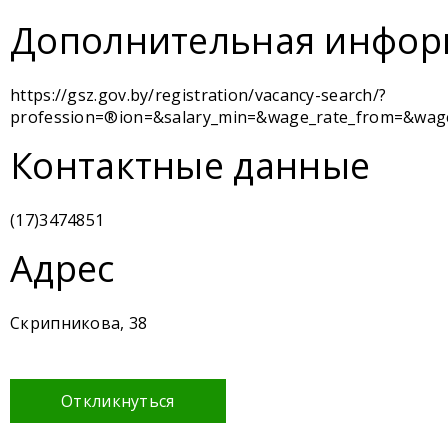
Дополнительная инфор
https://gsz.gov.by/registration/vacancy-search/?
profession=®ion=&salary_min=&wage_rate_from=&wage_
Контактные данные
(17)3474851
Адрес
Скрипникова, 38
Откликнуться