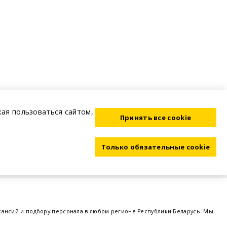
жая пользоваться сайтом,
Принять все cookie
Только обязательные cookie
акансий и подбору персонала в любом регионе Республики Беларусь. Мы
ме, а также размещаем объявления о проведении семинаров, тренингов,