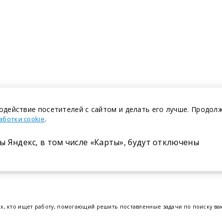
одействие посетителей с сайтом и делать его лучше. Продол
.
аботки cookie
ы Яндекс, в том числе «Карты», будут отключены
Размещение в газете
ех, кто ищет работу, помогающий решить поставленные задачи по поиску в
т.е. получить актуальную информацию по вакантным рабочим местам и резю