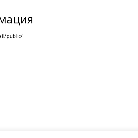
мация
il/public/