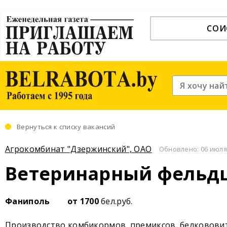
СОИ
Вернуться к списку вакансий
Агрокомбинат "Дзержинский", ОАО
Обновлено: 06 июля 
Ветеринарный фельд
Фаниполь
от 1700
бел.руб.
Производство комбикормов, премиксов, белковови