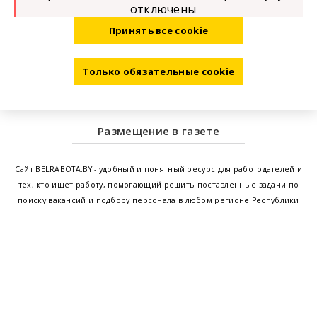
отключены
Принять все cookie
Только обязательные cookie
Размещение в газете
Сайт
BELRABOTA.BY
- удобный и понятный ресурс для работодателей и
тех, кто ищет работу, помогающий решить поставленные задачи по
поиску вакансий и подбору персонала в любом регионе Республики
Беларусь. Мы предоставляем возможность найти работу в Минске по
всей Беларуси, т.е. получить актуальную информацию по вакантным
рабочим местам и резюме, а также размещаем объявления о
проведении семинаров, тренингов, курсов по освоению новых
специальностей и повышению квалификации сотрудников. Свежие
вакансии для женщин и мужчин на сегодня от ведущих предприятий и
резюме от потенциальных сотрудников,
работа в Минске
,
Витебске
,