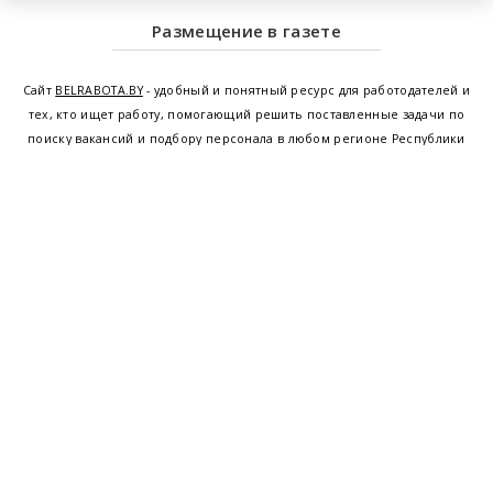
Размещение в газете
Сайт
BELRABOTA.BY
- удобный и понятный ресурс для работодателей и
тех, кто ищет работу, помогающий решить поставленные задачи по
поиску вакансий и подбору персонала в любом регионе Республики
Беларусь. Мы предоставляем возможность найти работу в Минске по
всей Беларуси, т.е. получить актуальную информацию по вакантным
рабочим местам и резюме, а также размещаем объявления о
проведении семинаров, тренингов, курсов по освоению новых
специальностей и повышению квалификации сотрудников. Свежие
вакансии для женщин и мужчин на сегодня от ведущих предприятий и
резюме от потенциальных сотрудников,
работа в Минске
,
Витебске
,
Гомеле
,
Гродно
,
Могилеве
,
Бресте
и других регионах Беларуси,
квалифицированная и оперативная поддержка - это все
BELRABOTA.by
Наш
© 2001—2026
Belmeta.com
партнер
Belrabota.by