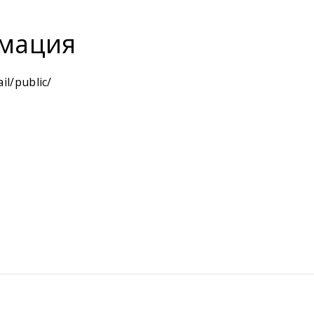
мация
il/public/