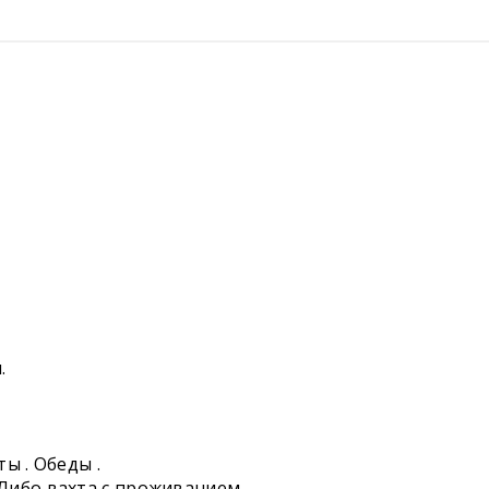
.
ы . Обеды .
.00 Либо вахта с проживанием