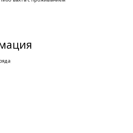
мация
ряда