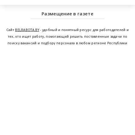
Размещение в газете
Сайт
BELRABOTA.BY
- удобный и понятный ресурс для работодателей и
тех, кто ищет работу, помогающий решить поставленные задачи по
поиску вакансий и подбору персонала в любом регионе Республики
Беларусь. Мы предоставляем возможность найти работу в Минске по
всей Беларуси, т.е. получить актуальную информацию по вакантным
рабочим местам и резюме, а также размещаем объявления о
проведении семинаров, тренингов, курсов по освоению новых
специальностей и повышению квалификации сотрудников. Свежие
вакансии для женщин и мужчин на сегодня от ведущих предприятий и
резюме от потенциальных сотрудников,
работа в Минске
,
Витебске
,
Гомеле
,
Гродно
,
Могилеве
,
Бресте
и других регионах Беларуси,
квалифицированная и оперативная поддержка - это все
BELRABOTA.by
Наш
© 2001—2026
Belmeta.com
партнер