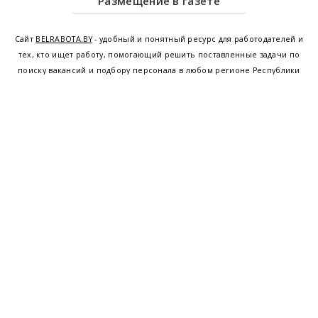
Размещение в газете
Сайт
BELRABOTA.BY
- удобный и понятный ресурс для работодателей и
тех, кто ищет работу, помогающий решить поставленные задачи по
поиску вакансий и подбору персонала в любом регионе Республики
Беларусь. Мы предоставляем возможность найти работу в Минске по
всей Беларуси, т.е. получить актуальную информацию по вакантным
рабочим местам и резюме, а также размещаем объявления о
проведении семинаров, тренингов, курсов по освоению новых
специальностей и повышению квалификации сотрудников. Свежие
вакансии для женщин и мужчин на сегодня от ведущих предприятий и
резюме от потенциальных сотрудников,
работа в Минске
,
Витебске
,
Гомеле
,
Гродно
,
Могилеве
,
Бресте
и других регионах Беларуси,
квалифицированная и оперативная поддержка - это все
BELRABOTA.by
Наш
© 2001—2026
Belmeta.com
партнер
Belrabota.by