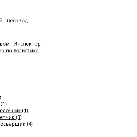
й
Лесовод
твом
Инспектор
р по логистике
р
(1)
елочник (1)
етчик (3)
осварщик (4)