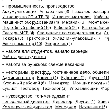
Промышленность, производство
Аккумуляторщик
Аппаратчик (3)
Газоэлектросварщ
Инженер по ОТ и ТБ (3)
Инженер-метролог
Кабел
Машинист оборудования (4)
Механик (3)
Монтажник
Подсобный рабочий (10)
Рабочий (22)
Разнорабочий
Слесарь МСР (4)
Специалист по стандартизации
Ст
Токарь (3)
Тракторист
Укладчик-упаковщик (7)
Ф
Электромонтер (10)
Энергетик (2)
Работа для студентов, начало карьеры
Работа для студентов
Работа за рубежом: свежие вакансии
Рестораны, фастфуд, гостиничное дело, общепи
Администратор
Бармен (1)
Буфетчик (2)
Другое (11
Кухонный рабочий (6)
Менеджер
Мойщик посуды (5
Сушист
Тестовод
Технолог (3)
Управляющий
Фор
Руководство, топ-менеджмент
Генеральный директор
Директор
Другое (1)
Заве
Коммерческий директор
Менеджер
Начальник (6)