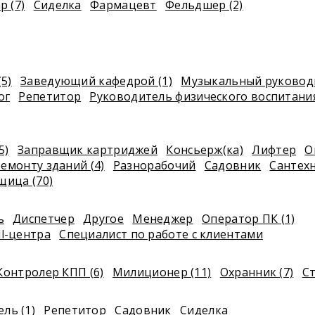
р (7)
Сиделка
Фармацевт
Фельдшер (2)
(5)
Заведующий кафедрой (1)
Музыкальный руководи
ог
Репетитор
Руководитель физического воспитани
5)
Заправщик картриджей
Консьерж(ка)
Лифтер
О
емонту зданий (4)
Разнорабочий
Садовник
Сантехн
щица (70)
ь
Диспетчер
Другое
Менеджер
Оператор ПК (1)
ll-центра
Специалист по работе с клиентами
Контролер КПП (6)
Милиционер (11)
Охранник (7)
Ст
ль (1)
Репетитор
Садовник
Сиделка