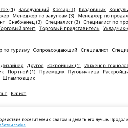
гое (1)
Заведующий
Кассир (1)
Кладовщик
Консул
жер
Менеджер по закупкам (3)
Менеджер по продаж
нт
Снабженец (3)
Специалист (3)
Специалист по пр
Торговый агент
Торговый представитель
Укладчик-
 по туризму
Сопровождающий
Специалист
Специа
Дизайнер
Другое
Закройщик (1)
Инженер-техноло
ик
Портной (1)
Приемщик
Пуговичница
Раскройщ
Штамповщик
льт
Юрист
одействие посетителей с сайтом и делать его лучше. Продол
.
аботки cookie