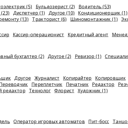
оэлектрик (5)
Бульдозерист (2)
Водитель (53)
(23)
Диспетчер (1)
Другое (10)
Кондиционерщик (1)
ремонту (13)
Тракторист (6)
Шиномонтажник (1)
Эк
ссир
Кассир-операционист
Кредитный агент
Менед
авный бухгалтер (2)
Другое (2)
Ревизор (1)
Специали
ьщик
Другое
Журналист
Копирайтер
Копировщик
Переводчик
Переплетчик
Печатник
Редактор
Рез
й редактор
Технолог
Флорист
Художник (1)
дель
Оператор игровых автоматов
Пит-босс
Танц