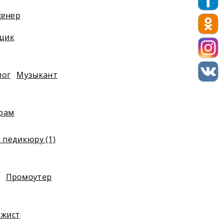
енер
щик
лог
Музыкант
драм
 педикюру (1)
Промоутер
ажист