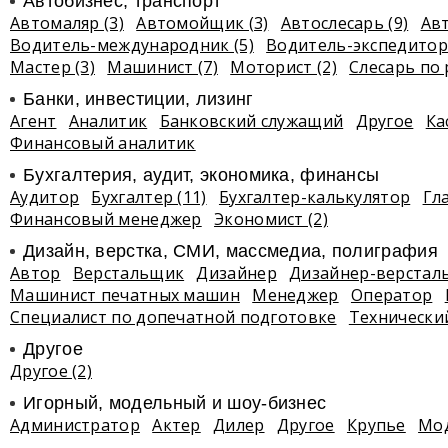
Автобизнес, транспорт
Автомаляр (3)
Автомойщик (3)
Автослесарь (9)
Авт
Водитель-международник (5)
Водитель-экспедитор 
Мастер (3)
Машинист (7)
Моторист (2)
Слесарь по 
Банки, инвестиции, лизинг
Агент
Аналитик
Банковский служащий
Другое
Ка
Финансовый аналитик
Бухгалтерия, аудит, экономика, финансы
Аудитор
Бухгалтер (11)
Бухгалтер-калькулятор
Гл
Финансовый менеджер
Экономист (2)
Дизайн, верстка, СМИ, массмедиа, полиграфия
Автор
Верстальщик
Дизайнер
Дизайнер-верстал
Машинист печатных машин
Менеджер
Оператор
Специалист по допечатной подготовке
Технически
Другое
Другое (2)
Игорный, модельный и шоу-бизнес
Администратор
Актер
Дилер
Другое
Крупье
Мо