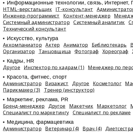
Информационные технологии, связь, Интернет,
HTML-верстальщик
IT-консультант
Администрато
Инженер-программист
Контент-менеджер
Менед
Системный администратор
Системный аналитик
С
Технический консультант
Искусство, культура
Аккомпаниатор
Актер
Аниматор
Библиотекарь
Организатор
Танцовщица
Фотограф
Хореограф
Кадры, HR
Другое
Инспектор по кадрам (1)
Менеджер по пер
Красота, фитнес, спорт
Администратор
Визажист
Другое
Косметолог
Ма
Парикмахер (3)
Тренер (инструктор)
Маркетинг, реклама, PR
Бренд-менеджер
Другое
Макетчик
Маркетолог
Специалист по маркетингу
Специалист по рекламе
Медицина, фармацевтика
Администратор
Ветеринар (4)
Врач (4)
Диетсестр