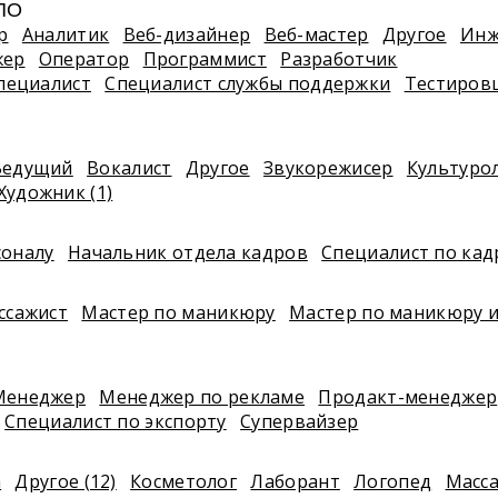
 ПО
р
Аналитик
Веб-дизайнер
Веб-мастер
Другое
Инж
жер
Оператор
Программист
Разработчик
пециалист
Специалист службы поддержки
Тестиров
Ведущий
Вокалист
Другое
Звукорежисер
Культуро
Художник (1)
соналу
Начальник отдела кадров
Специалист по ка
ссажист
Мастер по маникюру
Мастер по маникюру и
Менеджер
Менеджер по рекламе
Продакт-менеджер
Специалист по экспорту
Супервайзер
а
Другое (12)
Косметолог
Лаборант
Логопед
Масс