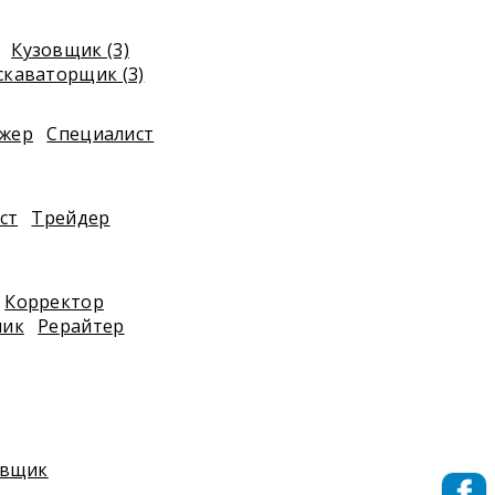
Кузовщик (3)
скаваторщик (3)
жер
Специалист
ст
Трейдер
Корректор
чик
Рерайтер
овщик