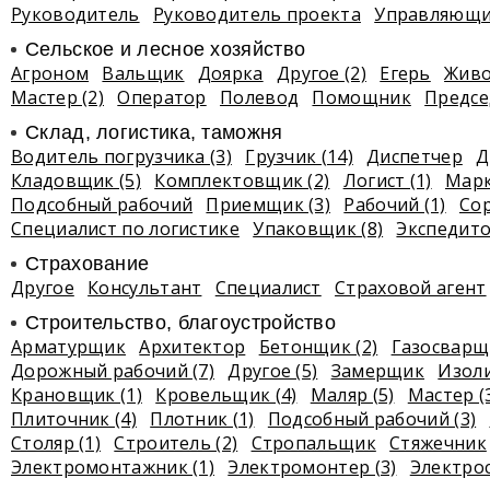
Руководитель
Руководитель проекта
Управляющий
Сельское и лесное хозяйство
Агроном
Вальщик
Доярка
Другое (2)
Егерь
Живо
Мастер (2)
Оператор
Полевод
Помощник
Предсе
Склад, логистика, таможня
Водитель погрузчика (3)
Грузчик (14)
Диспетчер
Д
Кладовщик (5)
Комплектовщик (2)
Логист (1)
Марк
Подсобный рабочий
Приемщик (3)
Рабочий (1)
Со
Специалист по логистике
Упаковщик (8)
Экспедит
Страхование
Другое
Консультант
Специалист
Страховой агент
Строительство, благоустройство
Арматурщик
Архитектор
Бетонщик (2)
Газосварщ
Дорожный рабочий (7)
Другое (5)
Замерщик
Изоли
Крановщик (1)
Кровельщик (4)
Маляр (5)
Мастер (
Плиточник (4)
Плотник (1)
Подсобный рабочий (3)
Столяр (1)
Строитель (2)
Стропальщик
Стяжечник
Электромонтажник (1)
Электромонтер (3)
Электро