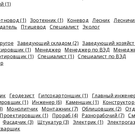
 (1)
тновод (1)
Зоотехник (1)
Коневод
Лесник
Лесничи
датель
Птицевод
Специалист
Эколог
ругое
Заведующий складом (2)
Заведующий хозяйс
ировщик (1)
Менеджер
Менеджер по ВЭД
Менедже
ртировщик (1)
Специалист (1)
Специалист по ВЭД
ор
ик
Геодезист
Гипсокартонщик (1)
Главный инжене
ровщик (1)
Инженер (6)
Каменщик (1)
Конструктор 
3)
Монолитчик
Монтажник (7)
Облицовщик (2)
Отд
Проектировщик (1)
Прораб (4)
Разнорабочий (7)
См
Фасадчик (3)
Штукатур (3)
Электрик (1)
Электрогаз
сварщик