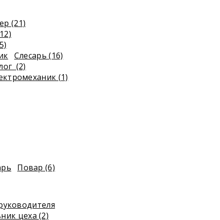
р (21)
12)
5)
ик
Слесарь (16)
лог (2)
ектромеханик (1)
арь
Повар (6)
руководителя
ник цеха (2)