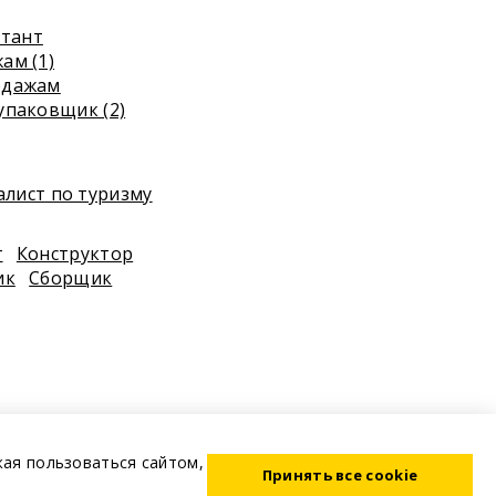
ьтант
ам (1)
одажам
упаковщик (2)
лист по туризму
г
Конструктор
ик
Сборщик
жая пользоваться сайтом,
Принять все cookie