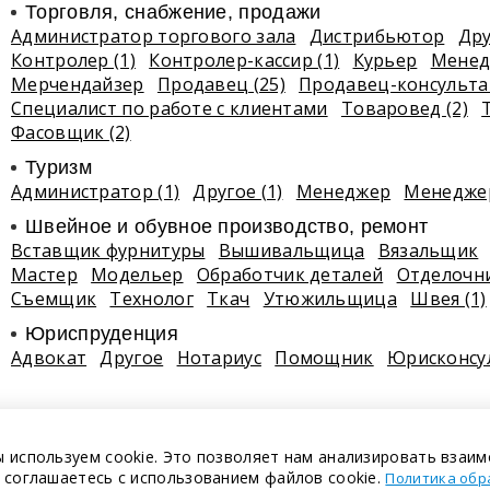
Торговля, снабжение, продажи
Администратор торгового зала
Дистрибьютор
Дру
Контролер (1)
Контролер-кассир (1)
Курьер
Менед
Мерчендайзер
Продавец (25)
Продавец-консульта
Специалист по работе с клиентами
Товаровед (2)
Фасовщик (2)
Туризм
Администратор (1)
Другое (1)
Менеджер
Менеджер
Швейное и обувное производство, ремонт
Вставщик фурнитуры
Вышивальщица
Вязальщик
Мастер
Модельер
Обработчик деталей
Отделочн
Съемщик
Технолог
Ткач
Утюжильщица
Швея (1)
Юриспруденция
Адвокат
Другое
Нотариус
Помощник
Юрисконсу
 используем cookie. Это позволяет нам анализировать взаим
 соглашаетесь с использованием файлов cookie.
Политика обр