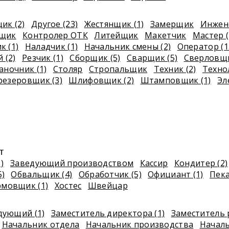
ик (2)
Другое (23)
Жестянщик (1)
Замерщик
Инжене
ьщик
Контролер ОТК
Литейщик
Макетчик
Мастер (
 (1)
Наладчик (1)
Начальник смены (2)
Оператор (1
 (2)
Резчик (1)
Сборщик (5)
Сварщик (5)
Сверловщ
аночник (1)
Столяр
Стропальщик
Техник (2)
Техно
резеровщик (3)
Шлифовщик (2)
Штамповщик (1)
Эл
т
)
Заведующий производством
Кассир
Кондитер (2)
)
Обвальщик (4)
Обработчик (5)
Официант (1)
Пек
мовщик (1)
Хостес
Швейцар
дующий (1)
Заместитель директора (1)
Заместитель 
Начальник отдела
Начальник производства
Началь