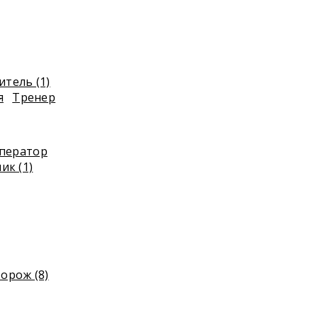
тель (1)
я
Тренер
ператор
ик (1)
орож (8)