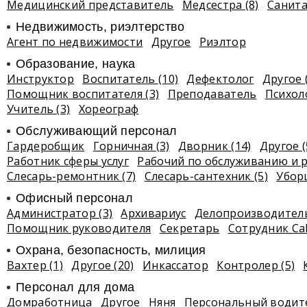
Медицинский представитель
Медсестра (8)
Санита
Недвижимость, риэлтeрство
Агент по недвижимости
Другое
Риэлтор
Образование, наука
Инструктор
Воспитатель (10)
Дефектолог
Другое 
Помощник воспитателя (3)
Преподаватель
Психол
Учитель (3)
Хореограф
Обслуживающий персонал
Гардеробщик
Горничная (3)
Дворник (14)
Другое (
Работник сферы услуг
Рабочий по обслуживанию и р
Слесарь-ремонтник (7)
Слесарь-сантехник (5)
Убор
Офисный персонал
Администратор (3)
Архивариус
Делопроизводител
Помощник руководителя
Секретарь
Сотрудник Ca
Охрана, безопасность, милиция
Вахтер (1)
Другое (20)
Инкассатор
Контролер (5)
Персонал для дома
Домработница
Другое
Няня
Персональный водите