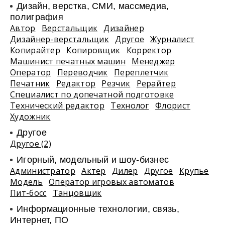
Дизайн, верстка, СМИ, массмедиа,
полиграфия
Автор
Верстальщик
Дизайнер
Дизайнер-верстальщик
Другое
Журналист
Копирайтер
Копировщик
Корректор
Машинист печатных машин
Менеджер
Оператор
Переводчик
Переплетчик
Печатник
Редактор
Резчик
Рерайтер
Специалист по допечатной подготовке
Технический редактор
Технолог
Флорист
Художник
Другое
Другое (2)
Игорный, модельный и шоу-бизнес
Администратор
Актер
Дилер
Другое
Крупье
Модель
Оператор игровых автоматов
Пит-босс
Танцовщик
Информационные технологии, связь,
Интернет, ПО