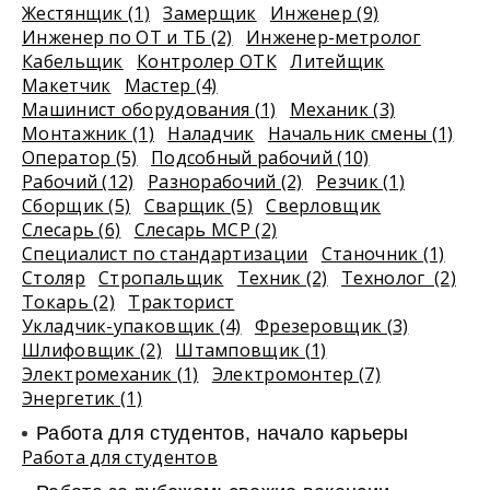
Жестянщик (1)
Замерщик
Инженер (9)
Инженер по ОТ и ТБ (2)
Инженер-метролог
Кабельщик
Контролер ОТК
Литейщик
Макетчик
Мастер (4)
Машинист оборудования (1)
Механик (3)
Монтажник (1)
Наладчик
Начальник смены (1)
Оператор (5)
Подсобный рабочий (10)
Рабочий (12)
Разнорабочий (2)
Резчик (1)
Сборщик (5)
Сварщик (5)
Сверловщик
Слесарь (6)
Слесарь МСР (2)
Специалист по стандартизации
Станочник (1)
Столяр
Стропальщик
Техник (2)
Технолог (2)
Токарь (2)
Тракторист
Укладчик-упаковщик (4)
Фрезеровщик (3)
Шлифовщик (2)
Штамповщик (1)
Электромеханик (1)
Электромонтер (7)
Энергетик (1)
Работа для студентов, начало карьеры
Работа для студентов