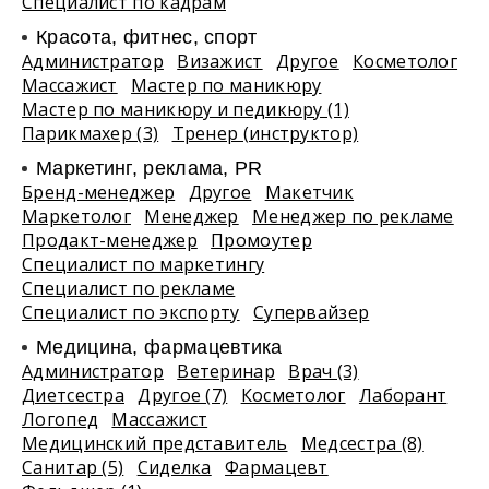
Специалист по кадрам
Красота, фитнес, спорт
Администратор
Визажист
Другое
Косметолог
Массажист
Мастер по маникюру
Мастер по маникюру и педикюру (1)
Парикмахер (3)
Тренер (инструктор)
Маркетинг, реклама, PR
Бренд-менеджер
Другое
Макетчик
Маркетолог
Менеджер
Менеджер по рекламе
Продакт-менеджер
Промоутер
Специалист по маркетингу
Специалист по рекламе
Специалист по экспорту
Супервайзер
Медицина, фармацевтика
Администратор
Ветеринар
Врач (3)
Диетсестра
Другое (7)
Косметолог
Лаборант
Логопед
Массажист
Медицинский представитель
Медсестра (8)
Санитар (5)
Сиделка
Фармацевт