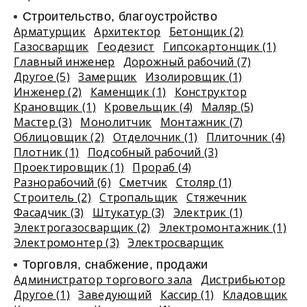
Строительство, благоустройство
Арматурщик
Архитектор
Бетонщик (2)
Газосварщик
Геодезист
Гипсокартонщик (1)
Главный инженер
Дорожный рабочий (7)
Другое (5)
Замерщик
Изолировщик (1)
Инженер (2)
Каменщик (1)
Конструктор
Крановщик (1)
Кровельщик (4)
Маляр (5)
Мастер (3)
Монолитчик
Монтажник (7)
Облицовщик (2)
Отделочник (1)
Плиточник (4)
Плотник (1)
Подсобный рабочий (3)
Проектировщик (1)
Прораб (4)
Разнорабочий (6)
Сметчик
Столяр (1)
Строитель (2)
Стропальщик
Стяжечник
Фасадчик (3)
Штукатур (3)
Электрик (1)
Электрогазосварщик (2)
Электромонтажник (1)
Электромонтер (3)
Электросварщик
Торговля, снабжение, продажи
Администратор торгового зала
Дистрибьютор
Другое (1)
Заведующий
Кассир (1)
Кладовщик