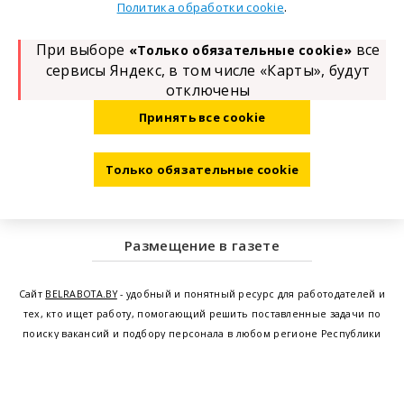
.
Политика обработки cookie
При выборе
все
«Только обязательные cookie»
сервисы Яндекс, в том числе «Карты», будут
отключены
Принять все cookie
Только обязательные cookie
Размещение в газете
Сайт
BELRABOTA.BY
- удобный и понятный ресурс для работодателей и
тех, кто ищет работу, помогающий решить поставленные задачи по
поиску вакансий и подбору персонала в любом регионе Республики
Беларусь. Мы предоставляем возможность найти работу в Минске по
всей Беларуси, т.е. получить актуальную информацию по вакантным
рабочим местам и резюме, а также размещаем объявления о