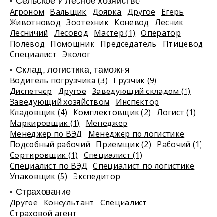
Сельское и лесное хозяйство
Агроном
Вальщик
Доярка
Другое
Егерь
Животновод
Зоотехник
Коневод
Лесник
Лесничий
Лесовод
Мастер (1)
Оператор
Полевод
Помощник
Председатель
Птицевод
Специалист
Эколог
Склад, логистика, таможня
Водитель погрузчика (3)
Грузчик (9)
Диспетчер
Другое
Заведующий складом (1)
Заведующий хозяйством
Инспектор
Кладовщик (4)
Комплектовщик (2)
Логист (1)
Маркировщик (1)
Менеджер
Менеджер по ВЭД
Менеджер по логистике
Подсобный рабочий
Приемщик (2)
Рабочий (1)
Сортировщик (1)
Специалист (1)
Специалист по ВЭД
Специалист по логистике
Упаковщик (5)
Экспедитор
Страхование
Другое
Консультант
Специалист
Страховой агент