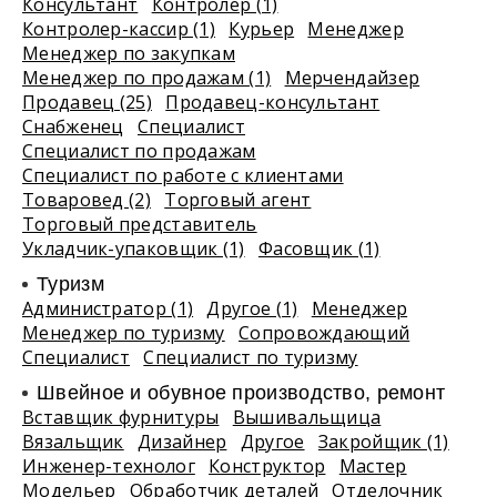
Консультант
Контролер (1)
Контролер-кассир (1)
Курьер
Менеджер
Менеджер по закупкам
Менеджер по продажам (1)
Мерчендайзер
Продавец (25)
Продавец-консультант
Снабженец
Специалист
Специалист по продажам
Специалист по работе с клиентами
Товаровед (2)
Торговый агент
Торговый представитель
Укладчик-упаковщик (1)
Фасовщик (1)
Туризм
Администратор (1)
Другое (1)
Менеджер
Менеджер по туризму
Сопровождающий
Специалист
Специалист по туризму
Швейное и обувное производство, ремонт
Вставщик фурнитуры
Вышивальщица
Вязальщик
Дизайнер
Другое
Закройщик (1)
Инженер-технолог
Конструктор
Мастер
Модельер
Обработчик деталей
Отделочник