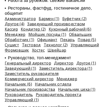
Работа за рубежом: свежие вакансии
Рестораны, фастфуд, гостиничное дело,
общепит
Администратор
Бармен (1)
Буфетчик (2)
Другое (4)
Заведующий производством
Кассир
Кондитер (2)
Кухонный рабочий (6)
Менеджер
Мойщик посуды (1)
Обвальщик
Обработчик (1)
Официант
Пекарь
Повар (5)
Сушист
Тестовод
Технолог (2)
Управляющий
Формовщик
Хостес
Швейцар
Руководство, топ-менеджмент
Генеральный директор
Директор
Другое (1)
Заведующий (1)
Заместитель директора (1)
Заместитель руководителя
Коммерческий директор
Менеджер
Начальник (6)
Начальник отдела
Начальник производства
Начальник цеха (1)
Руководитель
Руководитель проекта
Управляющий (1)