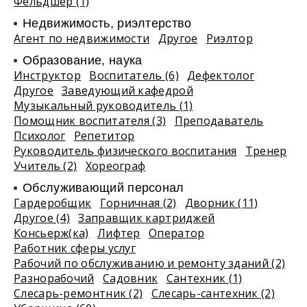
Фельдшер (1)
Недвижимость, риэлтeрство
Агент по недвижимости
Другое
Риэлтор
Образование, наука
Инструктор
Воспитатель (6)
Дефектолог
Другое
Заведующий кафедрой
Музыкальный руководитель (1)
Помощник воспитателя (3)
Преподаватель
Психолог
Репетитор
Руководитель физического воспитания
Тренер
Учитель (2)
Хореограф
Обслуживающий персонал
Гардеробщик
Горничная (2)
Дворник (11)
Другое (4)
Заправщик картриджей
Консьерж(ка)
Лифтер
Оператор
Работник сферы услуг
Рабочий по обслуживанию и ремонту зданий (2)
Разнорабочий
Садовник
Сантехник (1)
Слесарь-ремонтник (2)
Слесарь-сантехник (2)