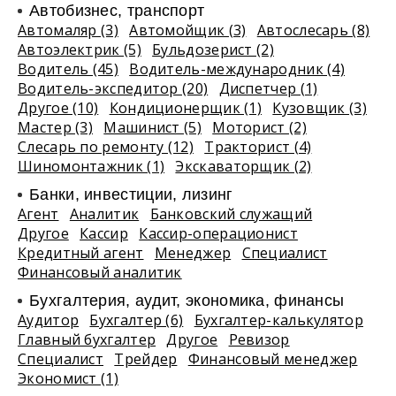
Автобизнес, транспорт
Автомаляр (3)
Автомойщик (3)
Автослесарь (8)
Автоэлектрик (5)
Бульдозерист (2)
Водитель (45)
Водитель-международник (4)
Водитель-экспедитор (20)
Диспетчер (1)
Другое (10)
Кондиционерщик (1)
Кузовщик (3)
Мастер (3)
Машинист (5)
Моторист (2)
Слесарь по ремонту (12)
Тракторист (4)
Шиномонтажник (1)
Экскаваторщик (2)
Банки, инвестиции, лизинг
Агент
Аналитик
Банковский служащий
Другое
Кассир
Кассир-операционист
Кредитный агент
Менеджер
Специалист
Финансовый аналитик
Бухгалтерия, аудит, экономика, финансы
Аудитор
Бухгалтер (6)
Бухгалтер-калькулятор
Главный бухгалтер
Другое
Ревизор
Специалист
Трейдер
Финансовый менеджер
Экономист (1)