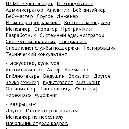
HTML-верстальщик
IT-консультант
Администратор
Аналитик
Веб-дизайнер
Веб-мастер
Другое
Инженер
Инженер-программист
Контент-менеджер
Менеджер
Оператор
Программист
Разработчик
Системный администратор
Системный аналитик
Специалист
Специалист службы поддержки
Тестировщик
Технический консультант
Искусство, культура
Аккомпаниатор
Актер
Аниматор
Библиотекарь
Ведущий
Вокалист
Другое
Звукорежисер
Культуролог
Музыкант
Организатор
Танцовщица
Фотограф
Хореограф
Художник
Кадры, HR
Другое
Инспектор по кадрам
Менеджер по персоналу
Начальник отдела кадров