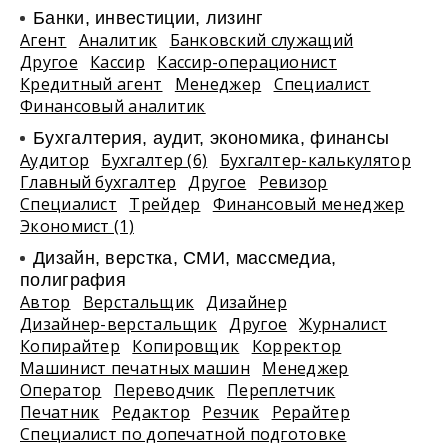
Банки, инвестиции, лизинг
Агент
Аналитик
Банковский служащий
Другое
Кассир
Кассир-операционист
Кредитный агент
Менеджер
Специалист
Финансовый аналитик
Бухгалтерия, аудит, экономика, финансы
Аудитор
Бухгалтер (6)
Бухгалтер-калькулятор
Главный бухгалтер
Другое
Ревизор
Специалист
Трейдер
Финансовый менеджер
Экономист (1)
Дизайн, верстка, СМИ, массмедиа,
полиграфия
Автор
Верстальщик
Дизайнер
Дизайнер-верстальщик
Другое
Журналист
Копирайтер
Копировщик
Корректор
Машинист печатных машин
Менеджер
Оператор
Переводчик
Переплетчик
Печатник
Редактор
Резчик
Рерайтер
Специалист по допечатной подготовке