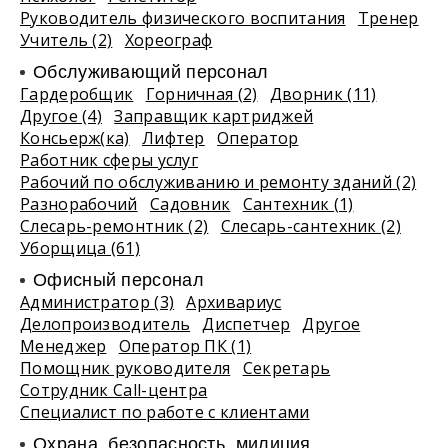
Руководитель физического воспитания
Тренер
Учитель (2)
Хореограф
Обслуживающий персонал
Гардеробщик
Горничная (2)
Дворник (11)
Другое (4)
Заправщик картриджей
Консьерж(ка)
Лифтер
Оператор
Работник сферы услуг
Рабочий по обслуживанию и ремонту зданий (2)
Разнорабочий
Садовник
Сантехник (1)
Слесарь-ремонтник (2)
Слесарь-сантехник (2)
Уборщица (61)
Офисный персонал
Администратор (3)
Архивариус
Делопроизводитель
Диспетчер
Другое
Менеджер
Оператор ПК (1)
Помощник руководителя
Секретарь
Сотрудник Call-центра
Специалист по работе с клиентами
Охрана, безопасность, милиция