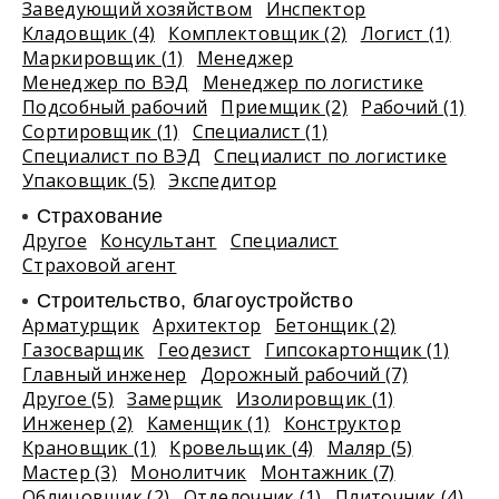
Заведующий хозяйством
Инспектор
Кладовщик (4)
Комплектовщик (2)
Логист (1)
Маркировщик (1)
Менеджер
Менеджер по ВЭД
Менеджер по логистике
Подсобный рабочий
Приемщик (2)
Рабочий (1)
Сортировщик (1)
Специалист (1)
Специалист по ВЭД
Специалист по логистике
Упаковщик (5)
Экспедитор
Страхование
Другое
Консультант
Специалист
Страховой агент
Строительство, благоустройство
Арматурщик
Архитектор
Бетонщик (2)
Газосварщик
Геодезист
Гипсокартонщик (1)
Главный инженер
Дорожный рабочий (7)
Другое (5)
Замерщик
Изолировщик (1)
Инженер (2)
Каменщик (1)
Конструктор
Крановщик (1)
Кровельщик (4)
Маляр (5)
Мастер (3)
Монолитчик
Монтажник (7)
Облицовщик (2)
Отделочник (1)
Плиточник (4)