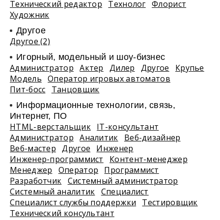
Технический редактор
Технолог
Флорист
Художник
Другое
Другое (2)
Игорный, модельный и шоу-бизнес
Администратор
Актер
Дилер
Другое
Крупье
Модель
Оператор игровых автоматов
Пит-босс
Танцовщик
Информационные технологии, связь,
Интернет, ПО
HTML-верстальщик
IT-консультант
Администратор
Аналитик
Веб-дизайнер
Веб-мастер
Другое
Инженер
Инженер-программист
Контент-менеджер
Менеджер
Оператор
Программист
Разработчик
Системный администратор
Системный аналитик
Специалист
Специалист службы поддержки
Тестировщик
Технический консультант