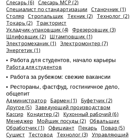
Слесарь (6)
Слесарь МСР (2)
Специалист по стандартизации
Станочник (1)
Столяр
Стропальщик
Техник (2)
Технолог (2)
Токарь (2)
Тракторист
Укладчик-упаковщик (4)
Фрезеровщик (3)
Шлифовщик (2)
Штамповщик (1)
Электромеханик (1)
Электромонтер (7)
Энергетик (1)
Работа для студентов, начало карьеры
Работа для студентов
Работа за рубежом: свежие вакансии
Рестораны, фастфуд, гостиничное дело,
общепит
Администратор
Бармен (1)
Буфетчик (2)
Другое (5)
Заведующий производством
Кассир
Кондитер (2)
Кухонный рабочий (6)
Менеджер
Мойщик посуды (2)
Обвальщик
Обработчик (1)
Официант
Пекарь
Повар (5)
Сушист
Тестовод
Технолог (3)
Управляющий