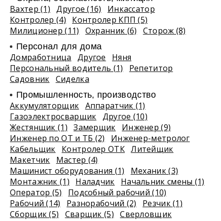
Вахтер (1)
Другое (16)
Инкассатор
Контролер (4)
Контролер КПП (5)
Милиционер (11)
Охранник (6)
Сторож (8)
Персонал для дома
Домработница
Другое
Няня
Персональный водитель (1)
Репетитор
Садовник
Сиделка
Промышленность, производство
Аккумуляторщик
Аппаратчик (1)
Газоэлектросварщик
Другое (10)
Жестянщик (1)
Замерщик
Инженер (9)
Инженер по ОТ и ТБ (2)
Инженер-метролог
Кабельщик
Контролер ОТК
Литейщик
Макетчик
Мастер (4)
Машинист оборудования (1)
Механик (3)
Монтажник (1)
Наладчик
Начальник смены (1)
Оператор (5)
Подсобный рабочий (10)
Рабочий (14)
Разнорабочий (2)
Резчик (1)
Сборщик (5)
Сварщик (5)
Сверловщик