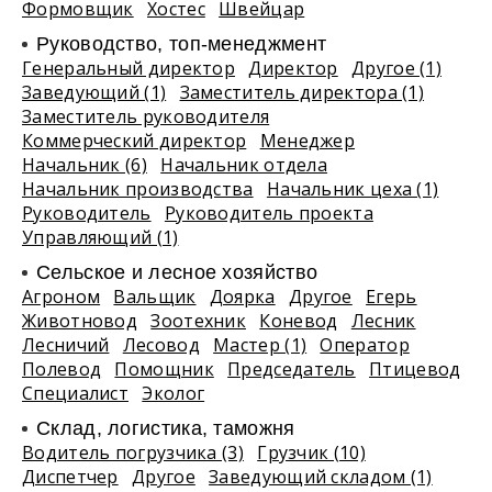
Формовщик
Хостес
Швейцар
Руководство, топ-менеджмент
Генеральный директор
Директор
Другое (1)
Заведующий (1)
Заместитель директора (1)
Заместитель руководителя
Коммерческий директор
Менеджер
Начальник (6)
Начальник отдела
Начальник производства
Начальник цеха (1)
Руководитель
Руководитель проекта
Управляющий (1)
Сельское и лесное хозяйство
Агроном
Вальщик
Доярка
Другое
Егерь
Животновод
Зоотехник
Коневод
Лесник
Лесничий
Лесовод
Мастер (1)
Оператор
Полевод
Помощник
Председатель
Птицевод
Специалист
Эколог
Склад, логистика, таможня
Водитель погрузчика (3)
Грузчик (10)
Диспетчер
Другое
Заведующий складом (1)