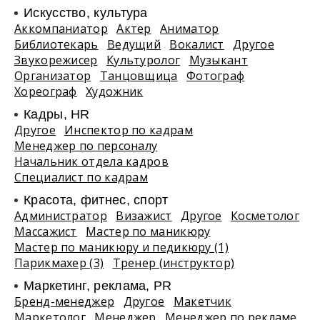
Искусство, культура
Аккомпаниатор
Актер
Аниматор
Библиотекарь
Ведущий
Вокалист
Другое
Звукорежисер
Культуролог
Музыкант
Организатор
Танцовщица
Фотограф
Хореограф
Художник
Кадры, HR
Другое
Инспектор по кадрам
Менеджер по персоналу
Начальник отдела кадров
Специалист по кадрам
Красота, фитнес, спорт
Администратор
Визажист
Другое
Косметолог
Массажист
Мастер по маникюру
Мастер по маникюру и педикюру (1)
Парикмахер (3)
Тренер (инструктор)
Маркетинг, реклама, PR
Бренд-менеджер
Другое
Макетчик
Маркетолог
Менеджер
Менеджер по рекламе