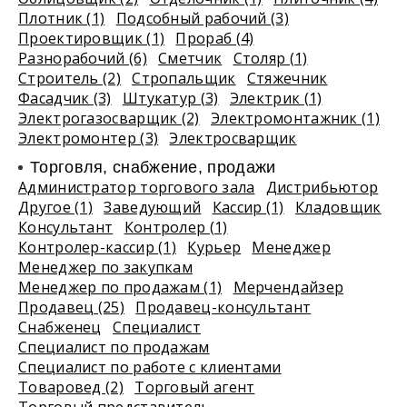
Плотник (1)
Подсобный рабочий (3)
Проектировщик (1)
Прораб (4)
Разнорабочий (6)
Сметчик
Столяр (1)
Строитель (2)
Стропальщик
Стяжечник
Фасадчик (3)
Штукатур (3)
Электрик (1)
Электрогазосварщик (2)
Электромонтажник (1)
Электромонтер (3)
Электросварщик
Торговля, снабжение, продажи
Администратор торгового зала
Дистрибьютор
Другое (1)
Заведующий
Кассир (1)
Кладовщик
Консультант
Контролер (1)
Контролер-кассир (1)
Курьер
Менеджер
Менеджер по закупкам
Менеджер по продажам (1)
Мерчендайзер
Продавец (25)
Продавец-консультант
Снабженец
Специалист
Специалист по продажам
Специалист по работе с клиентами
Товаровед (2)
Торговый агент