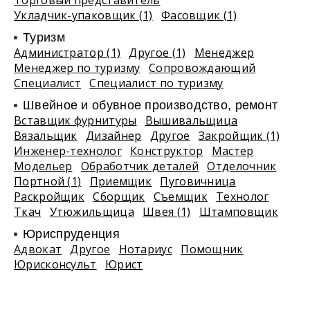
Торговый представитель
Укладчик-упаковщик (1)
Фасовщик (1)
Туризм
Администратор (1)
Другое (1)
Менеджер
Менеджер по туризму
Сопровождающий
Специалист
Специалист по туризму
Швейное и обувное производство, ремонт
Вставщик фурнитуры
Вышивальщица
Вязальщик
Дизайнер
Другое
Закройщик (1)
Инженер-технолог
Конструктор
Мастер
Модельер
Обработчик деталей
Отделочник
Портной (1)
Приемщик
Пуговичница
Раскройщик
Сборщик
Съемщик
Технолог
Ткач
Утюжильщица
Швея (1)
Штамповщик
Юриспруденция
Адвокат
Другое
Нотариус
Помощник
Юрисконсульт
Юрист