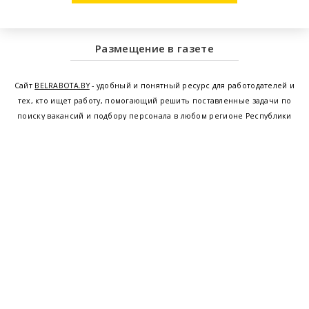
Размещение в газете
Сайт
BELRABOTA.BY
- удобный и понятный ресурс для работодателей и
тех, кто ищет работу, помогающий решить поставленные задачи по
поиску вакансий и подбору персонала в любом регионе Республики
Беларусь. Мы предоставляем возможность найти работу в Минске по
всей Беларуси, т.е. получить актуальную информацию по вакантным
рабочим местам и резюме, а также размещаем объявления о
проведении семинаров, тренингов, курсов по освоению новых
специальностей и повышению квалификации сотрудников. Свежие
вакансии для женщин и мужчин на сегодня от ведущих предприятий и
резюме от потенциальных сотрудников,
работа в Минске
,
Витебске
,
Гомеле
,
Гродно
,
Могилеве
,
Бресте
и других регионах Беларуси,
квалифицированная и оперативная поддержка - это все
BELRABOTA.by