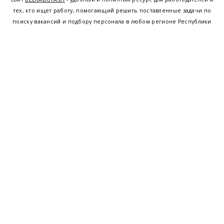
тех, кто ищет работу, помогающий решить поставленные задачи по
поиску вакансий и подбору персонала в любом регионе Республики
Беларусь. Мы предоставляем возможность найти работу в Минске по
всей Беларуси, т.е. получить актуальную информацию по вакантным
рабочим местам и резюме, а также размещаем объявления о
проведении семинаров, тренингов, курсов по освоению новых
специальностей и повышению квалификации сотрудников. Свежие
вакансии для женщин и мужчин на сегодня от ведущих предприятий и
резюме от потенциальных сотрудников,
работа в Минске
,
Витебске
,
Гомеле
,
Гродно
,
Могилеве
,
Бресте
и других регионах Беларуси,
квалифицированная и оперативная поддержка - это все
BELRABOTA.by
Наш
© 2001—2026
Belmeta.com
партнер
Belrabota.by
Пользовательское
соглашение
Политика обработки