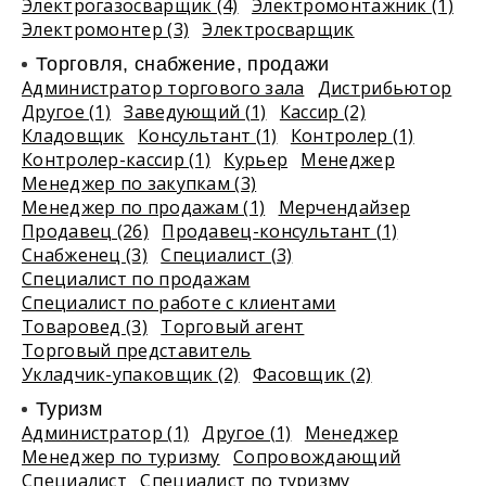
Электрогазосварщик (4)
Электромонтажник (1)
Электромонтер (3)
Электросварщик
Торговля, снабжение, продажи
Администратор торгового зала
Дистрибьютор
Другое (1)
Заведующий (1)
Кассир (2)
Кладовщик
Консультант (1)
Контролер (1)
Контролер-кассир (1)
Курьер
Менеджер
Менеджер по закупкам (3)
Менеджер по продажам (1)
Мерчендайзер
Продавец (26)
Продавец-консультант (1)
Снабженец (3)
Специалист (3)
Специалист по продажам
Специалист по работе с клиентами
Товаровед (3)
Торговый агент
Торговый представитель
Укладчик-упаковщик (2)
Фасовщик (2)
Туризм
Администратор (1)
Другое (1)
Менеджер
Менеджер по туризму
Сопровождающий
Специалист
Специалист по туризму