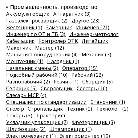
Промышленность, производство
Аккумуляторщик
Аппаратчик (3)
Газоэлектросварщик (2)
Другое (23)
Жестянщик (1)
Замерщик
Инженер (21)
Инженер по ОТ и ТБ (3)
Инженер-метролог
Кабельщик
Контролер ОТК
Литейщик
Макетчик
Мастер (12)
Машинист оборудования (4)
Механик (3)
Монтажник (1)
Наладчик (1)
Начальник смены (2)
Оператор (15)
Подсобный рабочий (10)
Рабочий (22)
Разнорабочий (2)
Резчик (1)
Сборщик (5)
Сварщик (5)
Сверловщик
Слесарь (16)
Слесарь МСР (4)
Специалист по стандартизации
Станочник (1)
Столяр
Стропальщик
Техник (2)
Технолог (2)
Токарь (3)
Тракторист
Укладчик-упаковщик (7)
Фрезеровщик (3)
Шлифовщик (2)
Штамповщик (1)
Электромеханик (1)
Электромонтер (10)