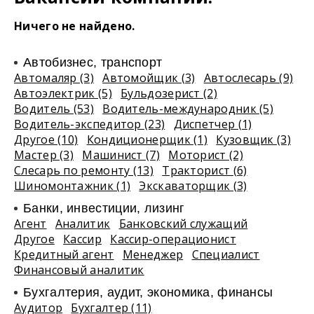
Ничего не найдено.
Автобизнес, транспорт
Автомаляр (3)
Автомойщик (3)
Автослесарь (9)
Автоэлектрик (5)
Бульдозерист (2)
Водитель (53)
Водитель-международник (5)
Водитель-экспедитор (23)
Диспетчер (1)
Другое (10)
Кондиционерщик (1)
Кузовщик (3)
Мастер (3)
Машинист (7)
Моторист (2)
Слесарь по ремонту (13)
Тракторист (6)
Шиномонтажник (1)
Экскаваторщик (3)
Банки, инвестиции, лизинг
Агент
Аналитик
Банковский служащий
Другое
Кассир
Кассир-операционист
Кредитный агент
Менеджер
Специалист
Финансовый аналитик
Бухгалтерия, аудит, экономика, финансы
Аудитор
Бухгалтер (11)