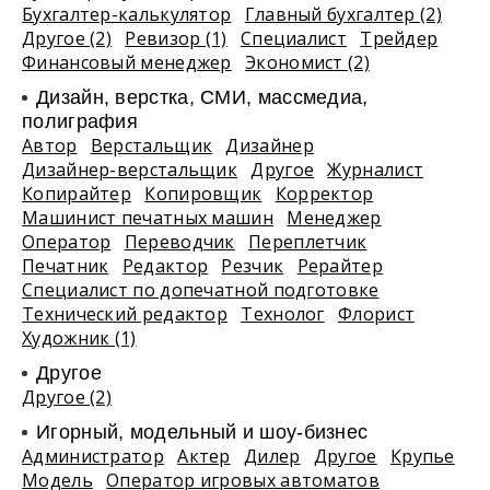
Бухгалтер-калькулятор
Главный бухгалтер (2)
Другое (2)
Ревизор (1)
Специалист
Трейдер
Финансовый менеджер
Экономист (2)
Дизайн, верстка, СМИ, массмедиа,
полиграфия
Автор
Верстальщик
Дизайнер
Дизайнер-верстальщик
Другое
Журналист
Копирайтер
Копировщик
Корректор
Машинист печатных машин
Менеджер
Оператор
Переводчик
Переплетчик
Печатник
Редактор
Резчик
Рерайтер
Специалист по допечатной подготовке
Технический редактор
Технолог
Флорист
Художник (1)
Другое
Другое (2)
Игорный, модельный и шоу-бизнес
Администратор
Актер
Дилер
Другое
Крупье
Модель
Оператор игровых автоматов