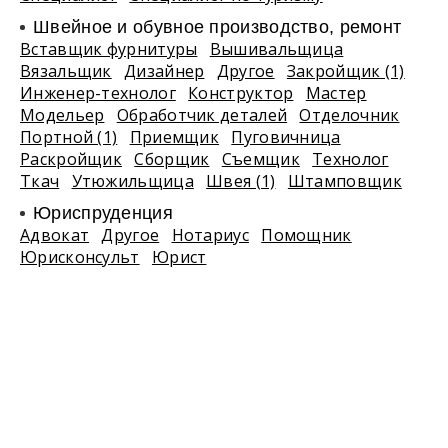
Швейное и обувное производство, ремонт
Вставщик фурнитуры
Вышивальщица
Вязальщик
Дизайнер
Другое
Закройщик (1)
Инженер-технолог
Конструктор
Мастер
Модельер
Обработчик деталей
Отделочник
Портной (1)
Приемщик
Пуговичница
Раскройщик
Сборщик
Съемщик
Технолог
Ткач
Утюжильщица
Швея (1)
Штамповщик
Юриспруденция
Адвокат
Другое
Нотариус
Помощник
Юрисконсульт
Юрист