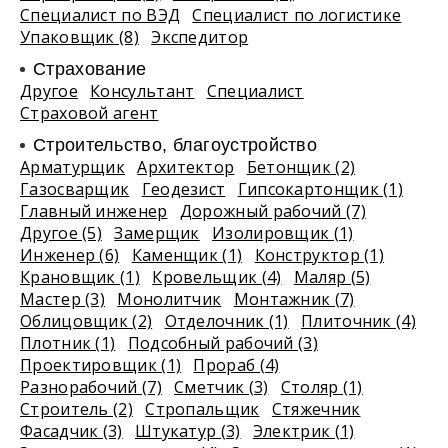
Специалист по ВЭД
Специалист по логистике
Упаковщик (8)
Экспедитор
Страхование
Другое
Консультант
Специалист
Страховой агент
Строительство, благоустройство
Арматурщик
Архитектор
Бетонщик (2)
Газосварщик
Геодезист
Гипсокартонщик (1)
Главный инженер
Дорожный рабочий (7)
Другое (5)
Замерщик
Изолировщик (1)
Инженер (6)
Каменщик (1)
Конструктор (1)
Крановщик (1)
Кровельщик (4)
Маляр (5)
Мастер (3)
Монолитчик
Монтажник (7)
Облицовщик (2)
Отделочник (1)
Плиточник (4)
Плотник (1)
Подсобный рабочий (3)
Проектировщик (1)
Прораб (4)
Разнорабочий (7)
Сметчик (3)
Столяр (1)
Строитель (2)
Стропальщик
Стяжечник
Фасадчик (3)
Штукатур (3)
Электрик (1)