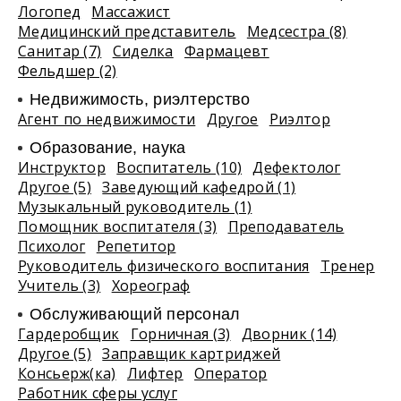
Логопед
Массажист
Медицинский представитель
Медсестра (8)
Санитар (7)
Сиделка
Фармацевт
Фельдшер (2)
Недвижимость, риэлтeрство
Агент по недвижимости
Другое
Риэлтор
Образование, наука
Инструктор
Воспитатель (10)
Дефектолог
Другое (5)
Заведующий кафедрой (1)
Музыкальный руководитель (1)
Помощник воспитателя (3)
Преподаватель
Психолог
Репетитор
Руководитель физического воспитания
Тренер
Учитель (3)
Хореограф
Обслуживающий персонал
Гардеробщик
Горничная (3)
Дворник (14)
Другое (5)
Заправщик картриджей
Консьерж(ка)
Лифтер
Оператор
Работник сферы услуг