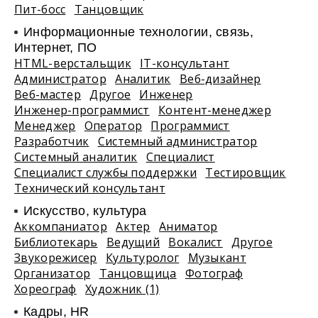
Пит-босс
Танцовщик
Информационные технологии, связь,
Интернет, ПО
HTML-верстальщик
IT-консультант
Администратор
Аналитик
Веб-дизайнер
Веб-мастер
Другое
Инженер
Инженер-программист
Контент-менеджер
Менеджер
Оператор
Программист
Разработчик
Системный администратор
Системный аналитик
Специалист
Специалист службы поддержки
Тестировщик
Технический консультант
Искусство, культура
Аккомпаниатор
Актер
Аниматор
Библиотекарь
Ведущий
Вокалист
Другое
Звукорежисер
Культуролог
Музыкант
Организатор
Танцовщица
Фотограф
Хореограф
Художник (1)
Кадры, HR