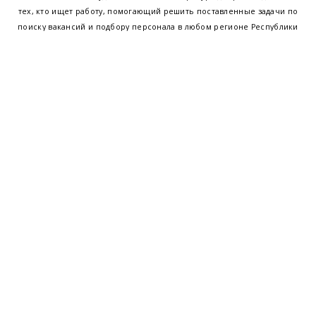
тех, кто ищет работу, помогающий решить поставленные задачи по
поиску вакансий и подбору персонала в любом регионе Республики
Беларусь. Мы предоставляем возможность найти работу в Минске по
всей Беларуси, т.е. получить актуальную информацию по вакантным
рабочим местам и резюме, а также размещаем объявления о
проведении семинаров, тренингов, курсов по освоению новых
специальностей и повышению квалификации сотрудников. Свежие
вакансии для женщин и мужчин на сегодня от ведущих предприятий и
резюме от потенциальных сотрудников,
работа в Минске
,
Витебске
,
Гомеле
,
Гродно
,
Могилеве
,
Бресте
и других регионах Беларуси,
квалифицированная и оперативная поддержка - это все
BELRABOTA.by
Наш
© 2001—2026
Belmeta.com
партнер
Belrabota.by
Пользовательское
соглашение
Политика обработки